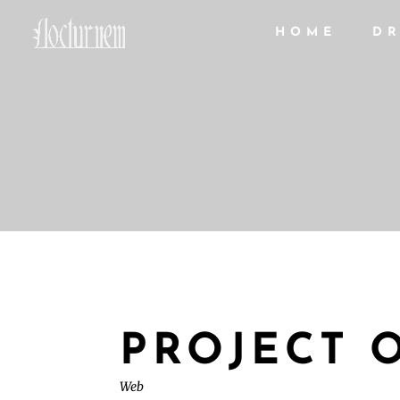
HOME
DR
PROJECT 
Web